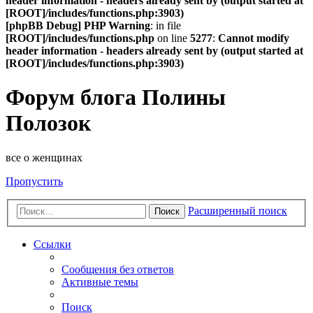
header information - headers already sent by (output started at
[ROOT]/includes/functions.php:3903)
[phpBB Debug] PHP Warning
: in file
[ROOT]/includes/functions.php
on line
5277
:
Cannot modify
header information - headers already sent by (output started at
[ROOT]/includes/functions.php:3903)
Форум блога Полины
Полозок
все о женщинах
Пропустить
Расширенный поиск
Поиск
Ссылки
Сообщения без ответов
Активные темы
Поиск