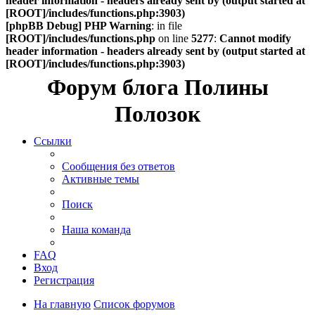
header information - headers already sent by (output started at
[ROOT]/includes/functions.php:3903)
[phpBB Debug] PHP Warning
: in file
[ROOT]/includes/functions.php
on line
5277
:
Cannot modify
header information - headers already sent by (output started at
[ROOT]/includes/functions.php:3903)
Форум блога Полины
Полозок
Ссылки
Сообщения без ответов
Активные темы
Поиск
Наша команда
FAQ
Вход
Регистрация
На главную
Список форумов