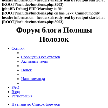
header information - headers already sent by (output started at
[ROOT]/includes/functions.php:3903)
[phpBB Debug] PHP Warning
: in file
[ROOT]/includes/functions.php
on line
5277
:
Cannot modify
header information - headers already sent by (output started at
[ROOT]/includes/functions.php:3903)
Форум блога Полины
Полозок
Ссылки
Сообщения без ответов
Активные темы
Поиск
Наша команда
FAQ
Вход
Регистрация
На главную
Список форумов