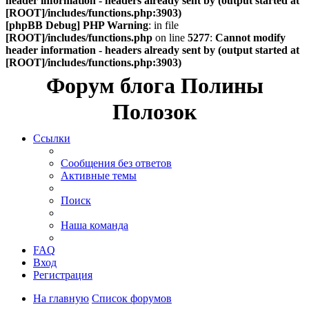
header information - headers already sent by (output started at
[ROOT]/includes/functions.php:3903)
[phpBB Debug] PHP Warning
: in file
[ROOT]/includes/functions.php
on line
5277
:
Cannot modify
header information - headers already sent by (output started at
[ROOT]/includes/functions.php:3903)
Форум блога Полины
Полозок
Ссылки
Сообщения без ответов
Активные темы
Поиск
Наша команда
FAQ
Вход
Регистрация
На главную
Список форумов