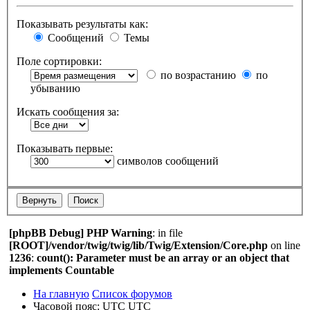
Показывать результаты как:
Сообщений
Темы
Поле сортировки:
по возрастанию
по
убыванию
Искать сообщения за:
Показывать первые:
символов сообщений
[phpBB Debug] PHP Warning
: in file
[ROOT]/vendor/twig/twig/lib/Twig/Extension/Core.php
on line
1236
:
count(): Parameter must be an array or an object that
implements Countable
На главную
Список форумов
Часовой пояс: UTC UTC