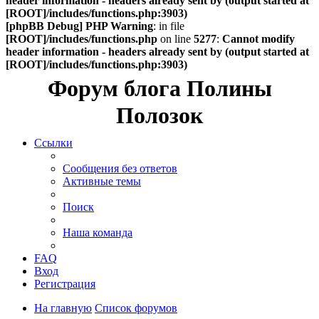
header information - headers already sent by (output started at
[ROOT]/includes/functions.php:3903)
[phpBB Debug] PHP Warning
: in file
[ROOT]/includes/functions.php
on line
5277
:
Cannot modify
header information - headers already sent by (output started at
[ROOT]/includes/functions.php:3903)
Форум блога Полины
Полозок
Ссылки
Сообщения без ответов
Активные темы
Поиск
Наша команда
FAQ
Вход
Регистрация
На главную
Список форумов