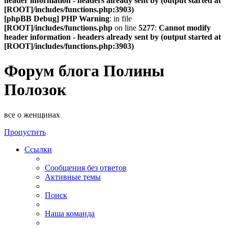
header information - headers already sent by (output started at
[ROOT]/includes/functions.php:3903)
[phpBB Debug] PHP Warning
: in file
[ROOT]/includes/functions.php
on line
5277
:
Cannot modify
header information - headers already sent by (output started at
[ROOT]/includes/functions.php:3903)
Форум блога Полины
Полозок
все о женщинах
Пропустить
Ссылки
Сообщения без ответов
Активные темы
Поиск
Наша команда