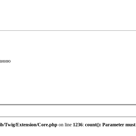
анию
ib/Twig/Extension/Core.php
on line
1236
:
count(): Parameter must