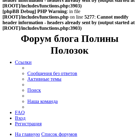
header information - headers already sent by (output started at
[ROOT]/includes/functions.php:3903)
[phpBB Debug] PHP Warning
: in file
[ROOT]/includes/functions.php
on line
5277
:
Cannot modify
header information - headers already sent by (output started at
[ROOT]/includes/functions.php:3903)
Форум блога Полины
Полозок
Ссылки
Сообщения без ответов
Активные темы
Поиск
Наша команда
FAQ
Вход
Регистрация
На главную
Список форумов