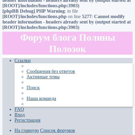
header information - headers already sent by (output started at
[ROOT]/includes/functions.php:3903)
[phpBB Debug] PHP Warning
: in file
[ROOT]/includes/functions.php
on line
5277
:
Cannot modify
header information - headers already sent by (output started at
[ROOT]/includes/functions.php:3903)
Форум блога Полины
Полозок
Ссылки
Сообщения без ответов
Активные темы
Поиск
Наша команда
FAQ
Вход
Регистрация
На главную
Список форумов