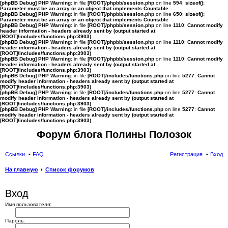
[phpBB Debug] PHP Warning
: in file
[ROOT]/phpbb/session.php
on line
594
:
sizeof():
Parameter must be an array or an object that implements Countable
[phpBB Debug] PHP Warning
: in file
[ROOT]/phpbb/session.php
on line
650
:
sizeof():
Parameter must be an array or an object that implements Countable
[phpBB Debug] PHP Warning
: in file
[ROOT]/phpbb/session.php
on line
1110
:
Cannot modify
header information - headers already sent by (output started at
[ROOT]/includes/functions.php:3903)
[phpBB Debug] PHP Warning
: in file
[ROOT]/phpbb/session.php
on line
1110
:
Cannot modify
header information - headers already sent by (output started at
[ROOT]/includes/functions.php:3903)
[phpBB Debug] PHP Warning
: in file
[ROOT]/phpbb/session.php
on line
1110
:
Cannot modify
header information - headers already sent by (output started at
[ROOT]/includes/functions.php:3903)
[phpBB Debug] PHP Warning
: in file
[ROOT]/includes/functions.php
on line
5277
:
Cannot
modify header information - headers already sent by (output started at
[ROOT]/includes/functions.php:3903)
[phpBB Debug] PHP Warning
: in file
[ROOT]/includes/functions.php
on line
5277
:
Cannot
modify header information - headers already sent by (output started at
[ROOT]/includes/functions.php:3903)
[phpBB Debug] PHP Warning
: in file
[ROOT]/includes/functions.php
on line
5277
:
Cannot
modify header information - headers already sent by (output started at
[ROOT]/includes/functions.php:3903)
Форум блога Полины Полозок
Ссылки
FAQ
Регистрация
Вход
На главную
Список форумов
ои
Вход
ск
Имя пользователя:
Пароль: