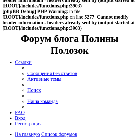
header information - headers already sent by (output started at
[ROOT]/includes/functions.php:3903)
[phpBB Debug] PHP Warning
: in file
[ROOT]/includes/functions.php
on line
5277
:
Cannot modify
header information - headers already sent by (output started at
[ROOT]/includes/functions.php:3903)
Форум блога Полины
Полозок
Ссылки
Сообщения без ответов
Активные темы
Поиск
Наша команда
FAQ
Вход
Регистрация
На главную
Список форумов