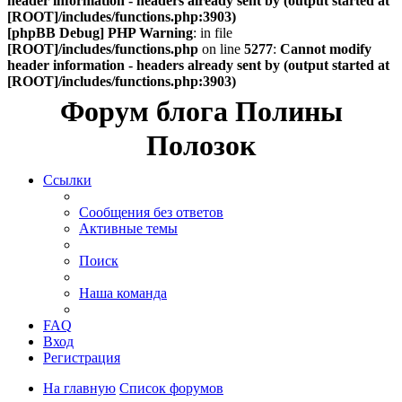
header information - headers already sent by (output started at
[ROOT]/includes/functions.php:3903)
[phpBB Debug] PHP Warning
: in file
[ROOT]/includes/functions.php
on line
5277
:
Cannot modify
header information - headers already sent by (output started at
[ROOT]/includes/functions.php:3903)
Форум блога Полины
Полозок
Ссылки
Сообщения без ответов
Активные темы
Поиск
Наша команда
FAQ
Вход
Регистрация
На главную
Список форумов