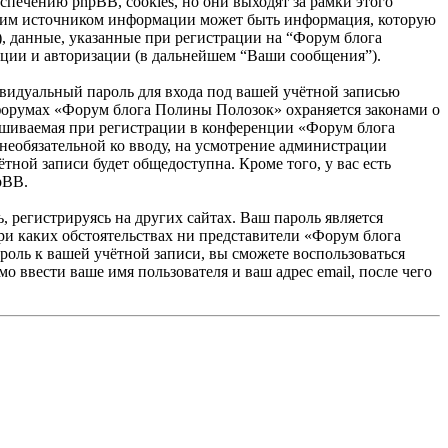
ечению phpBB, cookies, но они выходят за рамки этого
дним источником информации может быть информация, которую
, данные, указанные при регистрации на “Форум блога
ции и авторизации (в дальнейшем “Ваши сообщения”).
ивидуальный пароль для входа под вашей учётной записью
а форумах «Форум блога Полины Полозок» охраняется законами о
ашиваемая при регистрации в конференции «Форум блога
 необязательной ко вводу, на усмотрение администрации
ной записи будет общедоступна. Кроме того, у вас есть
pBB.
 регистрируясь на других сайтах. Ваш пароль является
ри каких обстоятельствах ни представители «Форум блога
ароль к вашей учётной записи, вы сможете воспользоваться
ввести ваше имя пользователя и ваш адрес email, после чего