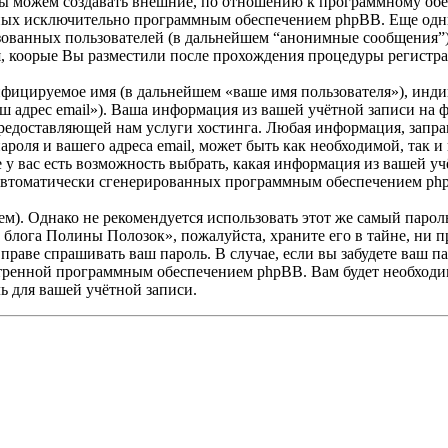
 можем создавать внешние, по отношению к программному обесп
данных исключительно программным обеспечением phpBB. Еще о
зованных пользователей (в дальнейшем “анонимные сообщения”)
, коорые Вы разместили после прохождения процедуры регистра
ифицируемое имя (в дальнейшем «ваше имя пользователя»), инд
ваш адрес email»). Ваша информация из вашей учётной записи н
редоставляющей нам услуги хостинга. Любая информация, запр
роля и вашего адреса email, может быть как необходимой, так и
вас есть возможность выбрать, какая информация из вашей учёт
, автоматически сгенерированных программным обеспечением ph
. Однако не рекомендуется использовать этот же самый пароль,
блога Полины Полозок», пожалуйста, храните его в тайне, ни п
праве спрашивать ваш пароль. В случае, если вы забудете ваш п
ренной программным обеспечением phpBB. Вам будет необходимо 
 для вашей учётной записи.