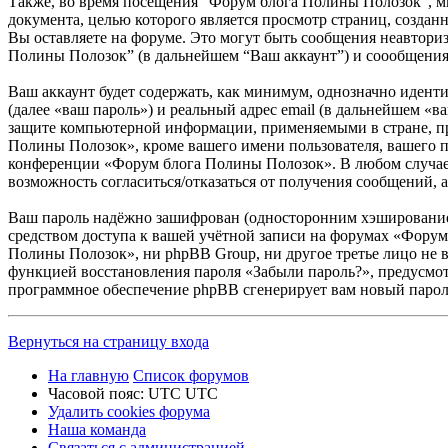
Также, во время посещения “Форум блога Полины Полозок”, мы
документа, целью которого является просмотр страниц, соз
Вы оставляете на форуме. Это могут быть сообщения неавтори
Полины Полозок” (в дальнейшем “Ваш аккаунт”) и соообщения
Ваш аккаунт будет содержать, как минимум, однозначно идент
(далее «ваш пароль») и реальный адрес email (в дальнейшем «
защите компьютерной информации, применяемыми в стране, п
Полины Полозок», кроме вашего имени пользователя, вашего па
конференции «Форум блога Полины Полозок». В любом случае у 
возможность согласиться/отказаться от получения сообщений
Ваш пароль надёжно зашифрован (односторонним хэшированием)
средством доступа к вашей учётной записи на форумах «Форум 
Полины Полозок», ни phpBB Group, ни другое третье лицо не в
функцией восстановления пароля «Забыли пароль?», предусмот
программное обеспечение phpBB сгенерирует вам новый пароль
Вернуться на страницу входа
На главную
Список форумов
Часовой пояс: UTC UTC
Удалить cookies форума
Наша команда
Связаться с администрацией