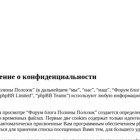
ение о конфиденциальности
ины Полозок” (в дальнейшем “мы”, “нас”, “наш”, “Форум блога П
 “phpBB Limited”, “phpBB Teams”) используют любую информаци
 просмотре “Форум блога Полины Полозок” создается определенн
о временных файлах. Первые две cookies содержат только иденти
 автоматически присвоенные Вам программным обеспечением php
ься для хранения списка посещенных Вами тем, для большего уд