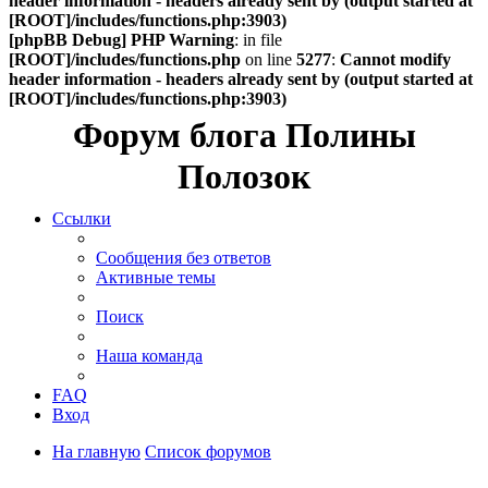
header information - headers already sent by (output started at
[ROOT]/includes/functions.php:3903)
[phpBB Debug] PHP Warning
: in file
[ROOT]/includes/functions.php
on line
5277
:
Cannot modify
header information - headers already sent by (output started at
[ROOT]/includes/functions.php:3903)
Форум блога Полины
Полозок
Ссылки
Сообщения без ответов
Активные темы
Поиск
Наша команда
FAQ
Вход
На главную
Список форумов
Поиск