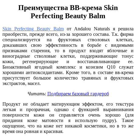
Преимущества ВВ-крема Skin
Perfecting Beauty Balm
Skin Perfecting Beauty Balm
от Andalou Naturals я решила
приобрести, прежде всего, из-за хорошего состава. Т.к. фирма
специализируется на фруктовых стволовых клетках,
доказавших свою эффективность в борьбе с видимыми
признаками старения, то в продукт входят яблочные и
виноградные стволовые клетки, поддерживающие тонус
кожи, регенерирующие и восстанавливающие ее.
Биоактивный ягодный комплекс и коэнзим Q10 служат
хорошими антиоксидантами. Кроме того, в составе вв-крема
присутствует большое количество травяных и фруктовых
экстрактов, масел.
Читать
:
Подбираем базовый гардероб
Продукт не обладает матирующим эффектом, его текстура
легкая и прозрачная, однако с функцией выравнивания
поверхности кожи он справляется очень хорошо (для
придания коже матовости я использую пудру). Такое
ощущение, что на коже нет никакой косметики, но в то же
время она ровная и красивая.