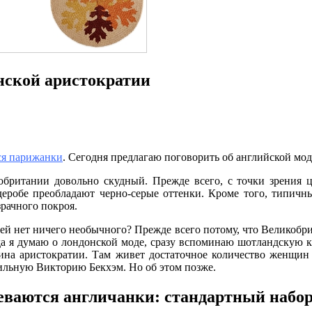
нской аристократии
ся парижанки
. Сегодня предлагаю поговорить об английской мод
британии довольно скудный. Прежде всего, с точки зрения ц
рдеробе преобладают черно-серые оттенки. Кроме того, типич
рачного покроя.
ней нет ничего необычного? Прежде всего потому, что Великобр
да я думаю о лондонской моде, сразу вспоминаю шотландскую кл
дина аристократии. Там живет достаточное количество женщин
ильную Викторию Бекхэм. Но об этом позже.
еваются англичанки: стандартный набо