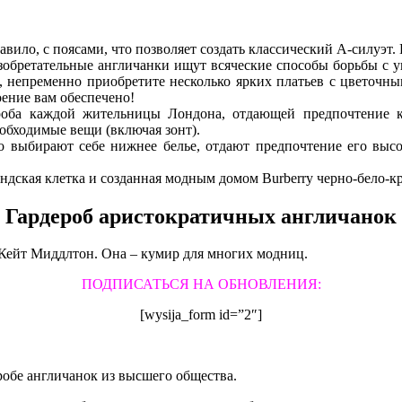
ило, с поясами, что позволяет создать классический А-силуэт. К
изобретательные англичанки ищут всяческие способы борьбы с у
а, непременно приобретите несколько ярких платьев с цветочн
ение вам обеспечено!
роба каждой жительницы Лондона, отдающей предпочтение к
обходимые вещи (включая зонт).
о выбирают себе нижнее белье, отдают предпочтение его выс
ндская клетка и созданная модным домом Burberry черно-бело-кр
Гардероб аристократичных англичанок
ь Кейт Миддлтон. Она – кумир для многих модниц.
ПОДПИСАТЬСЯ НА ОБНОВЛЕНИЯ:
[wysija_form id=”2″]
робе англичанок из высшего общества.