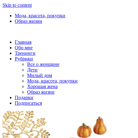
Skip to content
Мода, красота, покупки
Образ жизни
Главная
Обо мне
Тренинги
Рубрики
Все о женщине
Дети
Милый дом
Мода, красота, покупки
Хорошая жена
Образ жизни
Подарки
Подписаться