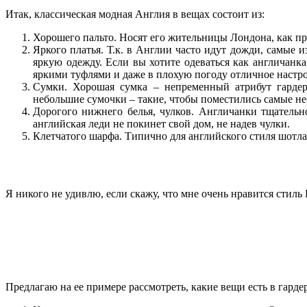
Итак, классическая модная Англия в вещах состоит из:
Хорошего пальто. Носят его жительницы Лондона, как прав
Яркого платья. Т.к. в Англии часто идут дожди, самые 
яркую одежду. Если вы хотите одеваться как англичанк
яркими туфлями и даже в плохую погоду отличное настро
Сумки. Хорошая сумка – непременный атрибут гарде
небольшие сумочки – такие, чтобы поместились самые не
Дорогого нижнего белья, чулков. Англичанки тщательн
английская леди не покинет свой дом, не надев чулки.
Клетчатого шарфа. Типично для английского стиля шотла
Я никого не удивлю, если скажу, что мне очень нравится стил
Предлагаю на ее примере рассмотреть, какие вещи есть в гарде