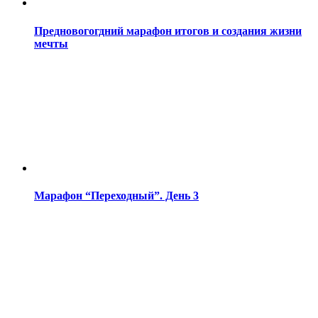
Предновогогдний марафон итогов и создания жизни
мечты
Марафон “Переходный”. День 3