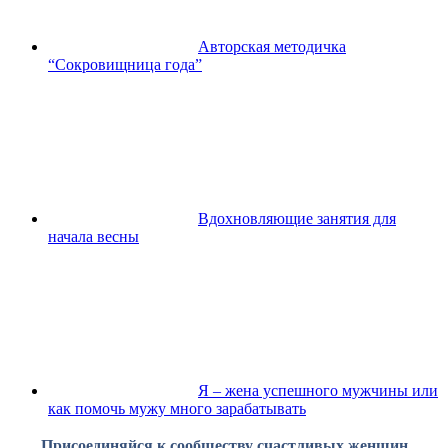
Авторская методичка
“Сокровищница года”
Вдохновляющие занятия для
начала весны
Я – жена успешного мужчины или
как помочь мужу много зарабатывать
Присоединяйся к сообществу счастливых женщин