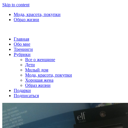
Skip to content
Мода, красота, покупки
Образ жизни
Главная
Обо мне
Тренинги
Рубрики
Все о женщине
Дети
Милый дом
Мода, красота, покупки
Хорошая жена
Образ жизни
Подарки
Подписаться