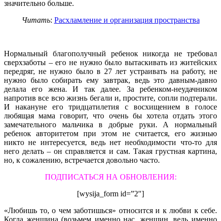
значительно больше.
Читать
:
Расхламление и организация пространства
Нормальный благополучный ребенок никогда не требовал
сверхзаботы – его не нужно было вытаскивать из житейских
передряг, не нужно было в 27 лет устраивать на работу, не
нужно было собирать ему завтрак, ведь это давным-давно
делала его жена. И так далее. За ребенком-неудачником
напротив все всю жизнь бегали и, простите, сопли подтерали.
И накануне его тридцатилетия с восхищением в голосе
любящая мама говорит, что очень бы хотела отдать этого
замечательного мальчика в добрые руки. А нормальный
ребенок авторитетом при этом не считается, его жизнью
никто не интересуется, ведь нет необходимости что-то для
него делать – он справляется и сам. Такая грустная картина,
но, к сожалению, встречается довольно часто.
ПОДПИСАТЬСЯ НА ОБНОВЛЕНИЯ:
[wysija_form id=”2″]
«Любишь то, о чем заботишься» относится и к любви к себе.
Когда женщина (возьмем именно нас, женщин, ведь именно