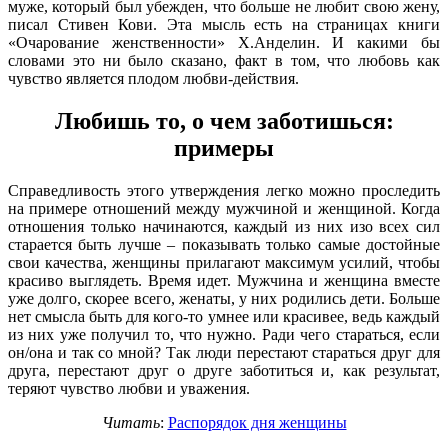
муже, который был убежден, что больше не любит свою жену,
писал Стивен Кови. Эта мысль есть на страницах книги
«Очарование женственности» Х.Анделин. И какими бы
словами это ни было сказано, факт в том, что любовь как
чувство является плодом любви-действия.
Любишь то, о чем заботишься:
примеры
Справедливость этого утверждения легко можно проследить
на примере отношений между мужчиной и женщиной. Когда
отношения только начинаются, каждый из них изо всех сил
старается быть лучше – показывать только самые достойные
свои качества, женщины прилагают максимум усилий, чтобы
красиво выглядеть. Время идет. Мужчина и женщина вместе
уже долго, скорее всего, женаты, у них родились дети. Больше
нет смысла быть для кого-то умнее или красивее, ведь каждый
из них уже получил то, что нужно. Ради чего стараться, если
он/она и так со мной? Так люди перестают стараться друг для
друга, перестают друг о друге заботиться и, как результат,
теряют чувство любви и уважения.
Читать
:
Распорядок дня женщины