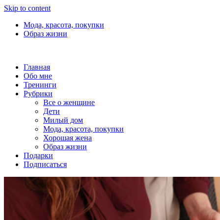
Skip to content
Мода, красота, покупки
Образ жизни
Главная
Обо мне
Тренинги
Рубрики
Все о женщине
Дети
Милый дом
Мода, красота, покупки
Хорошая жена
Образ жизни
Подарки
Подписаться