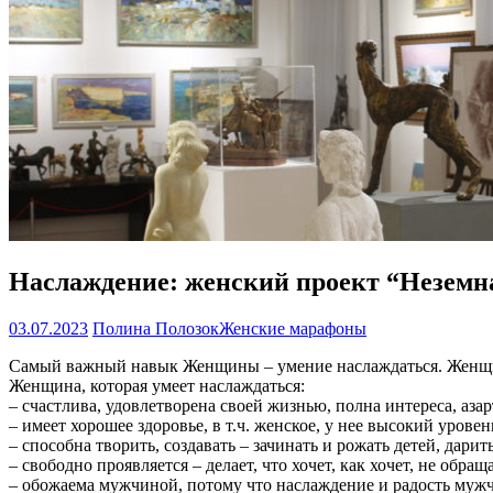
Наслаждение: женский проект “Неземн
03.07.2023
Полина Полозок
Женские марафоны
Самый важный навык Женщины – умение наслаждаться. Женщина
Женщина, которая умеет наслаждаться:
– счастлива, удовлетворена своей жизнью, полна интереса, азар
– имеет хорошее здоровье, в т.ч. женское, у нее высокий урове
– способна творить, создавать – зачинать и рожать детей, дар
– свободно проявляется – делает, что хочет, как хочет, не обр
– обожаема мужчиной, потому что наслаждение и радость мужчи