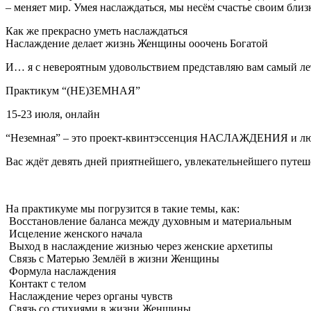
– меняет мир. Умея наслаждаться, мы несём счастье своим бли
Как же прекрасно уметь наслаждаться
Наслаждение делает жизнь Женщины ооочень Богатой
И… я с невероятным удовольствием представляю вам самый л
Практикум “(НЕ)ЗЕМНАЯ”
15-23 июля, онлайн
“Неземная” – это проект-квинтэссенция НАСЛАЖДЕНИЯ и лю
Вас ждёт девять дней приятнейшего, увлекательнейшего путеш
На практикуме мы погрузится в такие темы, как:
Восстановление баланса между духовным и материальным
Исцеление женского начала
Выход в наслаждение жизнью через женские архетипы
Связь с Матерью Землёй в жизни Женщины
Формула наслаждения
Контакт с телом
Наслаждение через органы чувств
Связь со стихиями в жизни Женщины