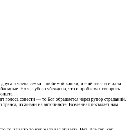
руга и члена семьи – любимой кошки, и ещё тысяча и одна
облемные. Но я глубоко убеждена, что о проблемах говорить
 опыта.
т голоса совести — то Бог обращается через рупор страданий.
из транса, из жизни на автопилоте, Вселенная посылает нам
о-то или что-то вздумало вас обидеть. Нет. Все так, как