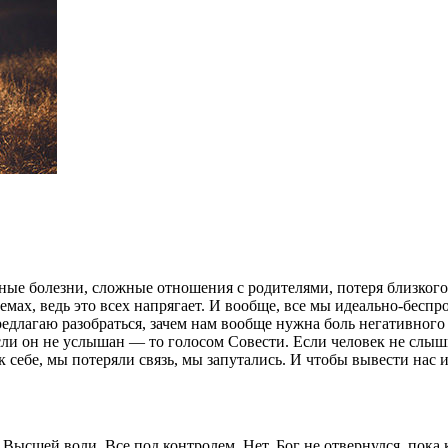
е болезни, сложные отношения с родителями, потеря близкого д
мах, ведь это всех напрягает. И вообще, все мы идеально-беспр
редлагаю разобраться, зачем нам вообще нужна боль негативного
сли он не услышан — то голосом Совести. Если человек не слыши
к себе, мы потеряли связь, мы запутались. И чтобы вывести нас 
ысшей воли. Все под контролем. Нет, Бог не отвернулся, пока кт