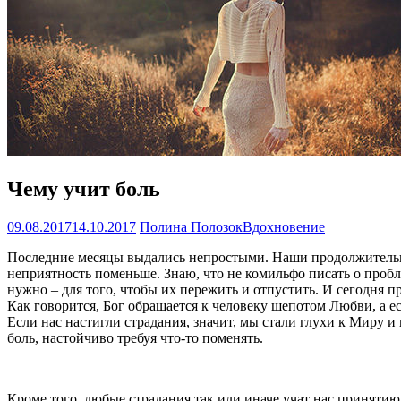
Чему учит боль
09.08.2017
14.10.2017
Полина Полозок
Вдохновение
Последние месяцы выдались непростыми. Наши продолжительны
неприятность поменьше. Знаю, что не комильфо писать о пробле
нужно – для того, чтобы их пережить и отпустить. И сегодня п
Как говорится, Бог обращается к человеку шепотом Любви, а е
Если нас настигли страдания, значит, мы стали глухи к Миру и 
боль, настойчиво требуя что-то поменять.
Кроме того, любые страдания так или иначе учат нас принятию В