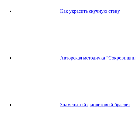
Как украсить скучную стену
Авторская методичка “Сокровищни
Знаменитый фиолетовый браслет