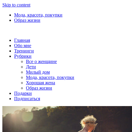
Skip to content
Мода, красота, покупки
Образ жизни
Главная
Обо мне
Тренинги
Рубрики
Все о женщине
Дети
Милый дом
Мода, красота, покупки
Хорошая жена
Образ жизни
Подарки
Подписаться