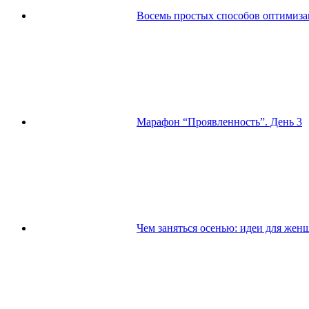
Восемь простых способов оптимиз
Марафон “Проявленность”. День 3
Чем заняться осенью: идеи для жен