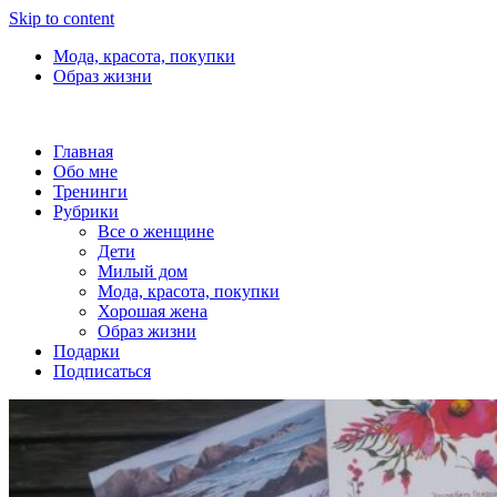
Skip to content
Мода, красота, покупки
Образ жизни
Главная
Обо мне
Тренинги
Рубрики
Все о женщине
Дети
Милый дом
Мода, красота, покупки
Хорошая жена
Образ жизни
Подарки
Подписаться