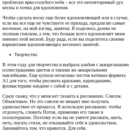
проблески ярко-голубого неба – все это неповторимый дух
весны и почва для вдохновения.
Чтобы сделать весну еще более вдохновляющей или в случае,
если вы все еще не чувствуете ее прихода, предлагаю самые
весенние, на мой взгляд, занятия. Я поделюсь далеко не
полным списком, а тем, что больше всего вдохновляет меня
именно этой весной. Буду рада, если вы поделитесь своими
вариантами вдохновляющих весенних занятий.
Творчество
В этом году для творчества я выбрала альбом с акварельными
иллюстрациями цветов и такими же акварельными
наклейками. Еще купила несколько листов ватмана формата
А1 для того, чтобы рисовать красками, карандашами,
фломастерами наедине с собой и с детьми.
Сразу скажу, что у меня нет таланта к рисованию. Совсем.
Объективно. Но это совсем не мешает мне получать
удовольствие от процесса. Я использую рисование, чтобы
отдохнуть, словить Поток, применяю его также в
психотерапии. Поэтому если вы не умеете рисовать, шить,
петь, писать стихи, не отказывайте себе в удовольствии.
Занимайтесь тем, что нравится. Для себя.