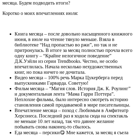
месяца. Будем подводить итоги?
Коротко о моих впечатлениях июля:
Книга месяца – после довольно насыщенного книжного
июня, в июле на чтение тянуло меньше. Взяла в
библиотеке “Над пропастью во ржи”, но так и не
притронулась. В итоге за месяц полностью прочла всего
одну книгу – “Крайне нелогичное поведение”
Д.К.Уэйли из серии Trendbooks. Честно, не особо
впечатлилась. Начала несколько нехудожественных
книг, но пока ничего не дочитала.
Видео месяца – 100% речь Марка Цукерберга перед
выпускниками Гарварда. Советую!
Фильм месяца – “Магия слов. История Дж. К. Роулинг”
и документальная лента “Мама Гарри Поттера”.
Неплохие фильмы, было интересно смотреть историю
становления самой продаваемой в мире писательницы.
Впечатление месяца – поход с Любимым в Амфитеатр
Херсонеса. Последний раз я ходила сюда на спектакль
не меньше 10 лет назад, так что давнее желание
побывать снова наконец-то сбылось.
Еда месяца – персики😋 Мне кажется, за месяц я съела