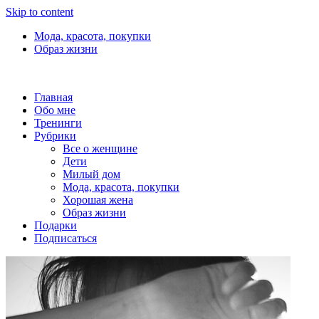
Skip to content
Мода, красота, покупки
Образ жизни
Главная
Обо мне
Тренинги
Рубрики
Все о женщине
Дети
Милый дом
Мода, красота, покупки
Хорошая жена
Образ жизни
Подарки
Подписаться