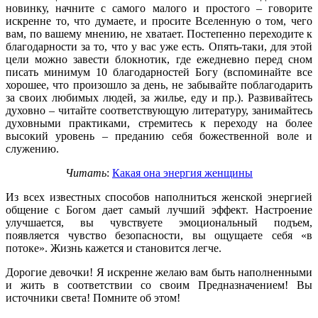
новинку, начните с самого малого и простого – говорите
искренне то, что думаете, и просите Вселенную о том, чего
вам, по вашему мнению, не хватает. Постепенно переходите к
благодарности за то, что у вас уже есть. Опять-таки, для этой
цели можно завести блокнотик, где ежедневно перед сном
писать минимум 10 благодарностей Богу (вспоминайте все
хорошее, что произошло за день, не забывайте поблагодарить
за своих любимых людей, за жилье, еду и пр.). Развивайтесь
духовно – читайте соответствующую литературу, занимайтесь
духовными практиками, стремитесь к переходу на более
высокий уровень – преданию себя божественной воле и
служению.
Читать
:
Какая она энергия женщины
Из всех известных способов наполниться женской энергией
общение с Богом дает самый лучший эффект. Настроение
улучшается, вы чувствуете эмоциональный подъем,
появляется чувство безопасности, вы ощущаете себя «в
потоке». Жизнь кажется и становится легче.
Дорогие девочки! Я искренне желаю вам быть наполненными
и жить в соответствии со своим Предназначением! Вы
источники света! Помните об этом!