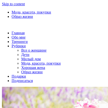
Skip to content
Мода, красота, покупки
Образ жизни
Главная
Обо мне
Тренинги
Рубрики
Все о женщине
Дети
Милый дом
Мода, красота, покупки
Хорошая жена
Образ жизни
Подарки
Подписаться