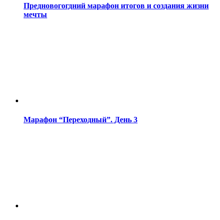
Предновогогдний марафон итогов и создания жизни
мечты
Марафон “Переходный”. День 3