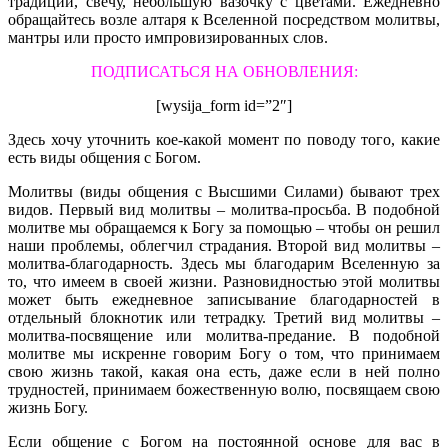
традиции, свечу, небольшую вазочку с цветами. Ежедневно
обращайтесь возле алтаря к Вселенной посредством молитвы,
мантры или просто импровизированных слов.
ПОДПИСАТЬСЯ НА ОБНОВЛЕНИЯ:
[wysija_form id=”2″]
Здесь хочу уточнить кое-какой момент по поводу того, какие
есть виды общения с Богом.
Молитвы (виды общения с Высшими Силами) бывают трех
видов. Первый вид молитвы – молитва-просьба. В подобной
молитве мы обращаемся к Богу за помощью – чтобы он решил
наши проблемы, облегчил страдания. Второй вид молитвы –
молитва-благодарность. Здесь мы благодарим Вселенную за
то, что имеем в своей жизни. Разновидностью этой молитвы
может быть ежедневное записывание благодарностей в
отдельный блокнотик или тетрадку. Третий вид молитвы –
молитва-посвящение или молитва-предание. В подобной
молитве мы искренне говорим Богу о том, что принимаем
свою жизнь такой, какая она есть, даже если в ней полно
трудностей, принимаем божественную волю, посвящаем свою
жизнь Богу.
Если общение с Богом на постоянной основе для вас в