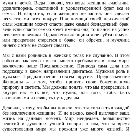
мужа и детей. Веды говорят, что когда женщина счастлива,
удовлетворена, счастливой и удовлетворенной будет вся ее
семья. И напротив, если женщина несчастна, она сделает
несчастными всех вокруг. При помощи своей психической
силы женщина может спасти даже самый безнадежный брак,
ведь если спасти семью хочет именно она, то шансы на успех
невероятно велики. Однако если женщина хочет уйти от мужа
или прекратила стараться в браке, он обречен, и мужчина
ничего с этим не сможет сделать.
Мы с вами родились в женских телах не случайно. В этом
событии заключен смысл нашего пребывания в этом мире,
заключено наше Предназначение. Природа сама дала нам
подсказку, в каком направлении двигаться. Мужская роль и
мужское Предназначение совсем другие. Предназначение
Женщины – в том, чтобы принять свою божественную
природу и светить. Мы должны понять, что мы прекрасные, и
внутри нас есть все, что нужно, для того, чтобы быть
счастливыми и освящать путь другим.
Девочки, я хочу, чтобы вы поняли, что эта сила есть в каждой
без исключения женщине. И не важно, какой выглядит ваша
жизнь на данный момент. Мир неидеален. Большинство
религий и духовных учений говорит о том, что за время
существования мира мы прожили уже много жизней. И