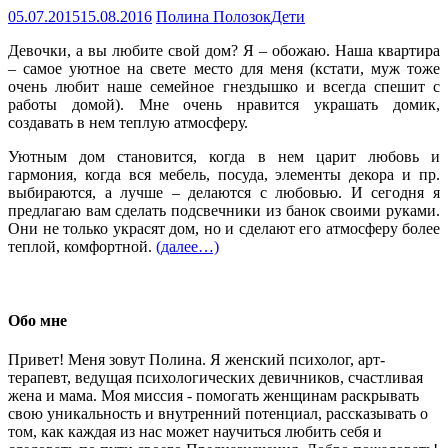
05.07.2015
15.08.2016
Полина Полозок
Дети
Девочки, а вы любите свой дом? Я – обожаю. Наша квартира
– самое уютное на свете место для меня (кстати, муж тоже
очень любит наше семейное гнездышко и всегда спешит с
работы домой). Мне очень нравится украшать домик,
создавать в нем теплую атмосферу.
Уютным дом становится, когда в нем царит любовь и
гармония, когда вся мебель, посуда, элементы декора и пр.
выбираются, а лучше – делаются с любовью. И сегодня я
предлагаю вам сделать подсвечники из банок своими руками.
Они не только украсят дом, но и сделают его атмосферу более
теплой, комфортной.
(далее…)
Обо мне
Привет! Меня зовут Полина. Я женский психолог, арт-
терапевт, ведущая психологических девичников, счастливая
жена и мама. Моя миссия - помогать женщинам раскрывать
свою уникальность и внутренний потенциал, рассказывать о
том, как каждая из нас может научиться любить себя и