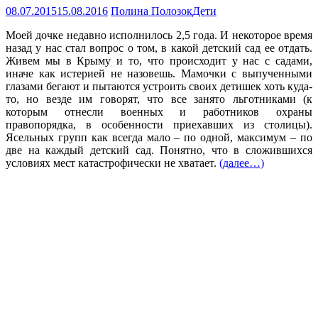
08.07.2015
15.08.2016
Полина Полозок
Дети
Моей дочке недавно исполнилось 2,5 года. И некоторое время
назад у нас стал вопрос о том, в какой детский сад ее отдать.
Живем мы в Крыму и то, что происходит у нас с садами,
иначе как истерией не назовешь. Мамочки с выпученными
глазами бегают и пытаются устроить своих детишек хоть куда-
то, но везде им говорят, что все занято льготниками (к
которым отнесли военных и работников охраны
правопорядка, в особенности приехавших из столицы).
Ясельных групп как всегда мало – по одной, максимум – по
две на каждый детский сад. Понятно, что в сложившихся
условиях мест катастрофически не хватает.
(далее…)