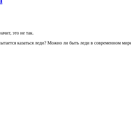
а
ачит, это не так.
пытается казаться леди? Можно ли быть леди в современном ми