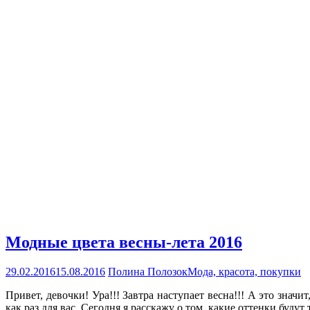
Модные цвета весны-лета 2016
29.02.2016
15.08.2016
Полина Полозок
Мода, красота, покупки
Привет, девочки! Ура!!! Завтра наступает весна!!! А это знач
как раз для вас. Сегодня я расскажу о том, какие оттенки буду