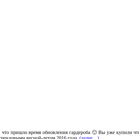
ит, что пришло время обновления гардероба 🙂 Вы уже купили что
т трендовыми весной-летом 2016 года.
(далее…)