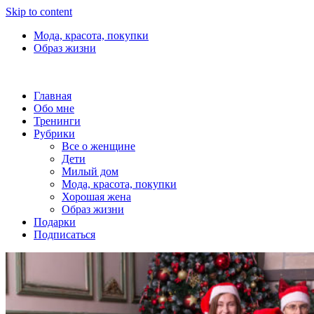
Skip to content
Мода, красота, покупки
Образ жизни
Главная
Обо мне
Тренинги
Рубрики
Все о женщине
Дети
Милый дом
Мода, красота, покупки
Хорошая жена
Образ жизни
Подарки
Подписаться