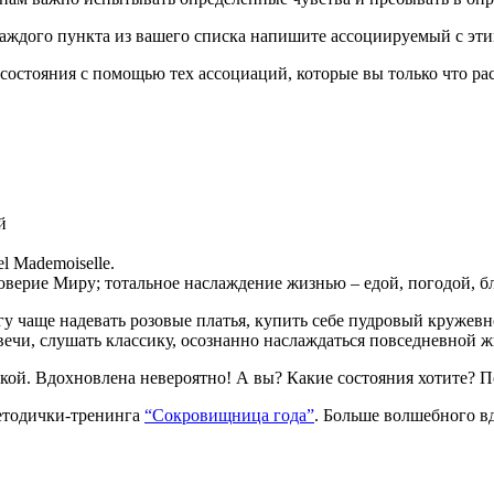
каждого пункта из вашего списка напишите ассоциируемый с этим
состояния с помощью тех ассоциаций, которые вы только что ра
й
l Mademoiselle.
доверие Миру; тотальное наслаждение жизнью – едой, погодой, б
огу чаще надевать розовые платья, купить себе пудровый кружев
ечи, слушать классику, осознанно наслаждаться повседневной жиз
гкой. Вдохновлена невероятно! А вы? Какие состояния хотите? П
етодички-тренинга
“Сокровищница года”
. Больше волшебного в