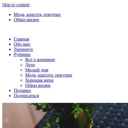
Skip to content
Мода, красота, покупки
Образ жизни
Главная
Обо мне
Тренинги
Рубрики
Все о женщине
Дети
Милый дом
Мода, красота, покупки
Хорошая жена
Образ жизни
Подарки
Подписаться